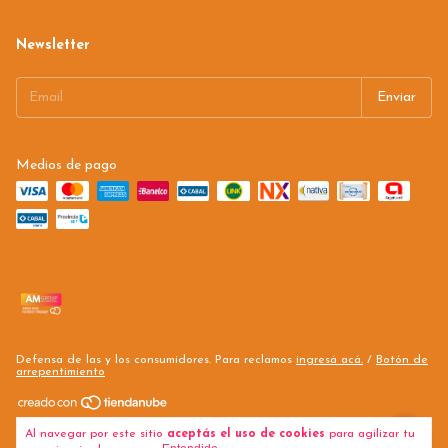
Newsletter
Medios de pago
Defensa de las y los consumidores. Para reclamos
ingresá acá.
/
Botón de
arrepentimiento
Copyright AM GROUP INTERNACIONAL - 2026. Todos los derechos
Al navegar por este sitio
aceptás el uso de cookies
para agilizar tu
reservados.